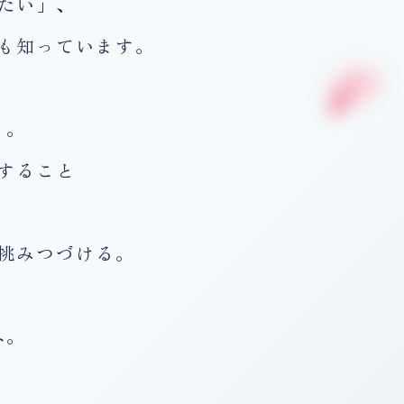
たい」、
も知っています。
く。
すること
挑みつづける。
へ。