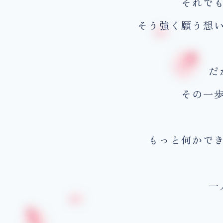
それで
そう強く願う想
だ
その一
もっと何かで
一