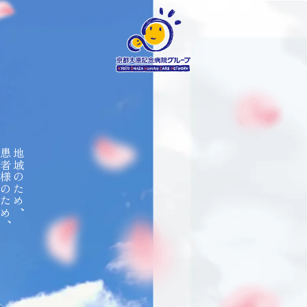
て
者様のため
地域のため
、
、