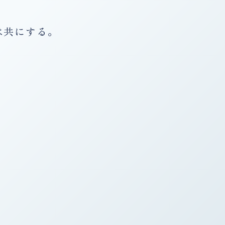
は共にする。
。