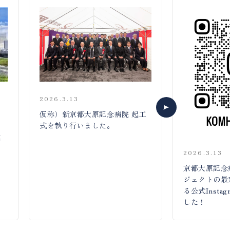
2026.3.13
仮称）新京都大原記念病院 起工
長
式を執り行いました。
s
載
2026.3.13
京都大原記念
ジェクトの最
る公式Insta
した！