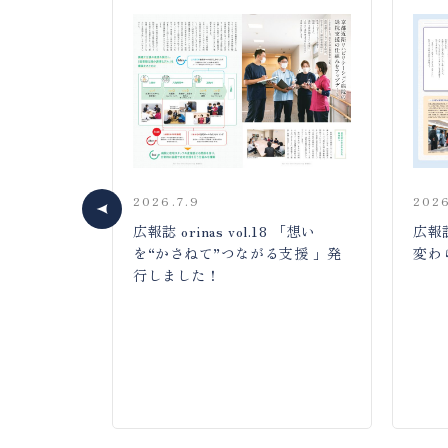
2026.7.9
2026
築移転プロ
お届けす
広報誌 orinas vol.18 「想い
広報誌
スタートしま
を“かさねて”つながる支援 」発
変わ
行しました！