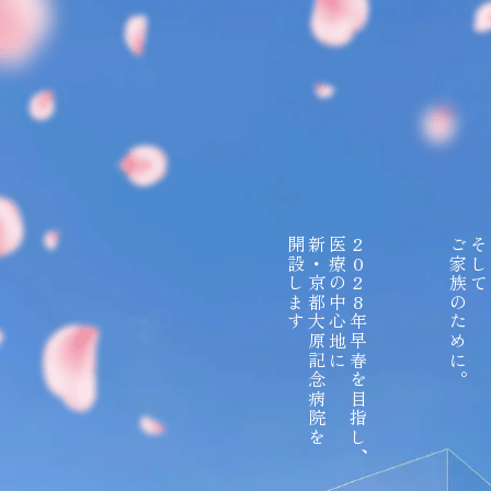
開設します
新・京都大原記念病院を
医療の中心地に
2
ご家族のために
そし
患
0
2
8
年早春を目指し
。
、