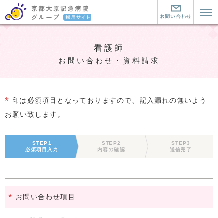
お問い合わせ
トップページ
看護師
京都大原記念病院とは？
お問い合わせ・資料請求
京都大原記念病院とは？
暮らす町について
京都大原記念病院グループの魅力
暮らす町について
働く環境について
*
印は必須項目となっておりますので、記入漏れの無いよう
お願い致します。
リハビリ医療とは
この町にきた仲間
看護師
看護師
介護職
STEP1
STEP2
STEP3
必須項目入力
内容の確認
送信完了
大原の看護師の仕事
介護職
セラピスト
看護教育
介護職２つの道と教育制度
セラピスト
お問い合わせ・資料請求
*
お問い合わせ項目
大原の介護職の仕事
大原のセラピストの仕事
中途採用はこちら
先輩に聞く