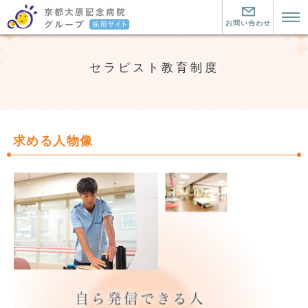
お問い合わせ
トップページ
セラピスト教育制度
京都大原記念病院とは？
京都大原記念病院とは？
暮らす町について
京都大原記念病院グループの魅力
暮らす町について
働く環境について
求める人物像
リハビリ医療とは
この町にきた仲間
看護師
看護師
介護職
大原の看護師の仕事
介護職
セラピスト
看護教育
介護職２つの道と教育制度
セラピスト
お問い合わせ・資料請求
大原の介護職の仕事
大原のセラピストの仕事
中途採用はこちら
先輩に聞く