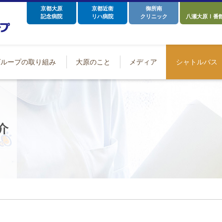
京都大原
京都近衛
御所南
記念病院
リハ病院
クリニック
八瀬大原Ⅰ番
グループの取り組み
大原のこと
メディア
シャトルバス
介