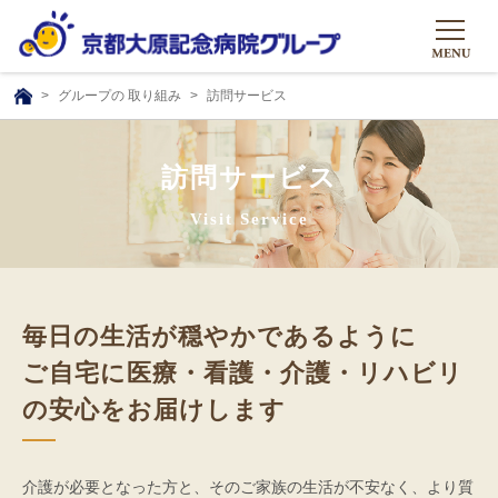
グループの 取り組み
訪問サービス
HOME
TOP
グループについて
訪問サービス
グループについて
グループの取り組み
Visit Service
組織概要
グループの取り組み
大原のこと
理事長挨拶
リハビリテーション
メディア
毎日の生活が穏やかであるように
沿革ストーリー
訪問サービス
ニュース
シャトルバス
ご自宅に医療・看護・介護・リハビリ
基本的マインド
通所サービス
広報誌
の安心をお届けします
お問い合わせ一覧
社会貢献活動
高齢者介護施設
メディア掲載一覧
友達追加
高齢者住宅施設
介護が必要となった方と、そのご家族の生活が不安なく、より質
公式SNS