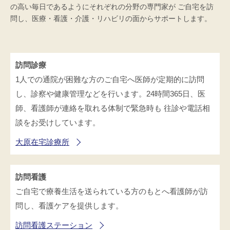
の高い毎日であるようにそれぞれの分野の専門家が ご自宅を訪
高齢者共生型まちづくり事業
SNS運用ポリシー
問し、医療・看護・介護・リハビリの面からサポートします。
京都大原
記念病院
食へのこだわり
自宅で使える動画集
京都近衛
リハ病院
訪問診療
八瀬大原Ⅰ番館
1人での通院が困難な方のご自宅へ医師が定期的に訪問
し、診察や健康管理などを行います。24時間365日、医
リクルート
師、看護師が連絡を取れる体制で緊急時も 往診や電話相
談をお受けしています。
大原在宅診療所
訪問看護
ご自宅で療養生活を送られている方のもとへ看護師が訪
問し、看護ケアを提供します。
訪問看護ステーション