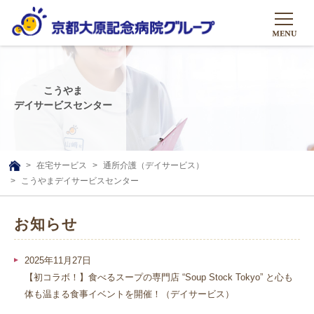
HOME
こうやま
グループについて
デイサービスセンター
グループについて
グループの取り組み
組織概要
グループの取り組み
大原のこと
在宅サービス
通所介護（デイサービス）
TOP
こうやまデイサービスセンター
理事長挨拶
リハビリテーション
メディア
沿革ストーリー
訪問サービス
お知らせ
ニュース
シャトルバス
基本的マインド
通所サービス
広報誌
お問い合わせ一覧
2025年11月27日
社会貢献活動
高齢者介護施設
【初コラボ！】食べるスープの専門店 “Soup Stock Tokyo” と心も
メディア掲載一覧
友達追加
体も温まる食事イベントを開催！（デイサービス）
高齢者住宅施設
公式SNS