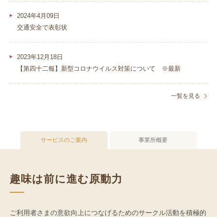
高齢者共生型まちづくり事業
SNS運用ポリシー
2024年4月09日
京都大原
記念病院
交通安全で表彰状
食へのこだわり
自宅で使える動画集
京都近衛
リハ病院
2023年12月18日
【第四十二報】新型コロナウイルス対策について ※最新
八瀬大原Ⅰ番館
一覧を見る
リクルート
サービスのご案内
事業所概要
趣味は前に進む原動力
ご利用者さまの意欲向上につなげるためのサークル活動を積極的