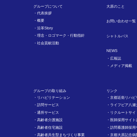
グループについて
大原のこと
代表挨拶
概要
お問い合わせ一覧
沿革Story
理念・ロゴマーク・行動指針
シャトルバス
社会貢献活動
NEWS
広報誌
メディア掲載
グループの取り組み
リンク
リハビリテーション
京都近衛リハビ
訪問サービス
ライフピア八瀬
通所サービス
リクルートサイ
高齢者介護施設
医師採用サイト
高齢者住宅施設
訪問看護師採用
高齢者共生型まちづくり事業
京都大原記念病