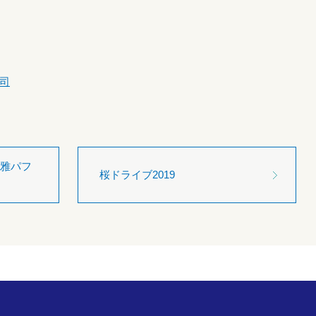
司
雅パフ
桜ドライブ2019