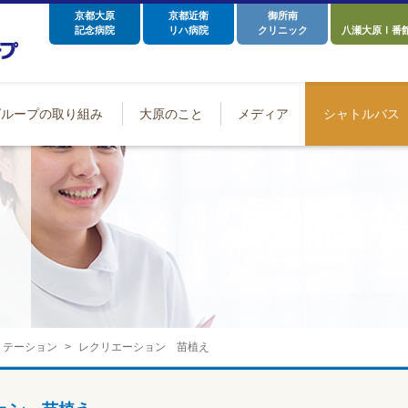
京都大原
京都近衛
御所南
記念病院
リハ病院
クリニック
八瀬大原Ⅰ番
グループの取り組み
大原のこと
メディア
シャトルバス
リテーション
レクリエーション 苗植え