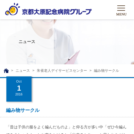
HOME
グループについて
ニュース
グループについて
グループの取り組み
組織概要
グループの取り組み
大原のこと
ニュース
朱雀老人デイサービスセンター
編み物サークル
TOP
理事長挨拶
リハビリテーション
Oct
メディア
1
沿革ストーリー
訪問サービス
2016
ニュース
シャトルバス
基本的マインド
通所サービス
広報誌
編み物サークル
お問い合わせ一覧
社会貢献活動
高齢者介護施設
メディア掲載一覧
友達追加
「昔は子供の服をよく編んだものよ」と仰る方が多い中「ぜひ今編ん
高齢者住宅施設
公式SNS