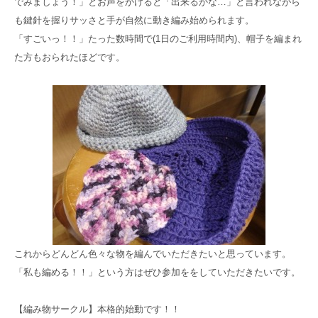
でみましょう！」とお声をかけると「出来るかな…」と言われながら
高齢者共生型まちづくり事業
も鍵針を握りサッさと手が自然に動き編み始められます。
SNS運用ポリシー
京都大原
記念病院
「すごいっ！！」たった数時間で(1日のご利用時間内)、帽子を編まれ
食へのこだわり
自宅で使える動画集
た方もおられたほどです。
京都近衛
リハ病院
八瀬大原Ⅰ番館
リクルート
これからどんどん色々な物を編んでいただきたいと思っています。
「私も編める！！」という方はぜひ参加ををしていただきたいです。
【編み物サークル】本格的始動です！！