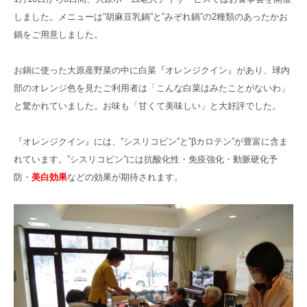
高齢者共生型まちづくり事業
しました。メニューは”胡麻豆乳鍋”と”みぞれ鍋”の2種類のあったかお
SNS運用ポリシー
京都大原
記念病院
鍋をご用意しました。
食へのこだわり
自宅で使える動画集
京都近衛
リハ病院
お鍋に使った大原産野菜の中に白菜『オレンジクイン』があり、球内
部のオレンジ色を見たご利用者は「こんな白菜はみたことがないわ」
八瀬大原Ⅰ番館
と驚かれていました。お味も「甘くて美味しい」と大好評でした。
リクルート
『オレンジクイン』には、”シスリコピン”と”βカロテン”が豊富に含ま
れています。”シスリコピン”には抗酸化性・免疫強化・動脈硬化予
防・
美白効果
などの効果が期待されます。