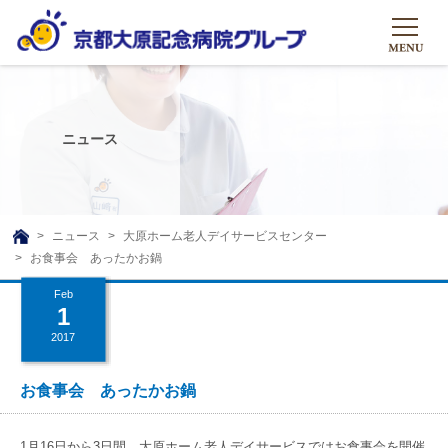
HOME
グループについて
ニュース
グループについて
グループの取り組み
組織概要
グループの取り組み
大原のこと
ニュース
大原ホーム老人デイサービスセンター
TOP
お食事会 あったかお鍋
理事長挨拶
リハビリテーション
メディア
Feb
沿革ストーリー
訪問サービス
1
ニュース
シャトルバス
2017
基本的マインド
通所サービス
広報誌
お問い合わせ一覧
社会貢献活動
高齢者介護施設
お食事会 あったかお鍋
メディア掲載一覧
友達追加
高齢者住宅施設
公式SNS
1月16日から3日間、大原ホーム老人デイサービスではお食事会を開催