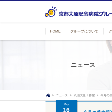
HOME
グループについて
ニュース
ニュース
八瀬大原Ⅰ番館
今月の
TOP
May
16