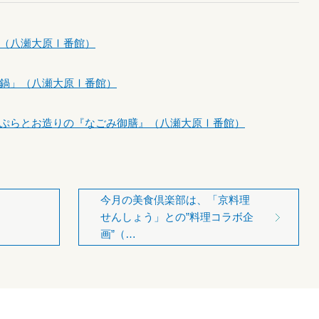
（八瀬大原Ⅰ番館）
鍋」（八瀬大原Ⅰ番館）
ぷらとお造りの『なごみ御膳』（八瀬大原Ⅰ番館）
今月の美食倶楽部は、「京料理
せんしょう」との”料理コラボ企
画”（…