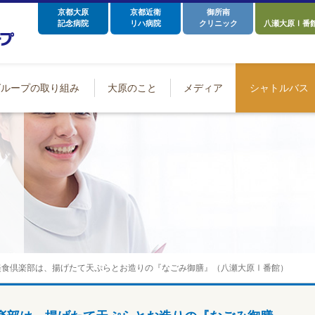
京都大原
京都近衛
御所南
記念病院
リハ病院
クリニック
八瀬大原Ⅰ番
グループの取り組み
大原のこと
メディア
シャトルバス
美食倶楽部は、揚げたて天ぷらとお造りの『なごみ御膳』（八瀬大原Ⅰ番館）