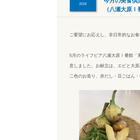
今月の美食倶
2018
（八瀬大原Ⅰ
ご要望にお応えし、非日常的なお食
5月のライフピア八瀬大原Ⅰ番館「
意しました。お献立は、エビと大原
二色のお造り、赤だし・豆ごはん・