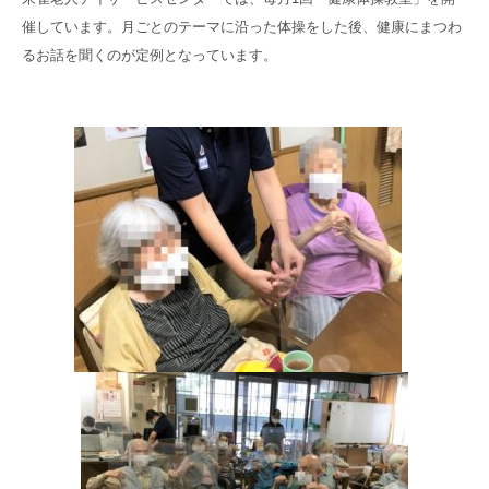
高齢者共生型まちづくり事業
催しています。月ごとのテーマに沿った体操をした後、健康にまつわ
SNS運用ポリシー
京都大原
記念病院
るお話を聞くのが定例となっています。
食へのこだわり
自宅で使える動画集
京都近衛
リハ病院
八瀬大原Ⅰ番館
リクルート