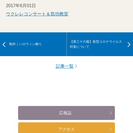
2017年6月01日
ウクレレコンサート＆気功教室
【第三十六報】新型コロナウイルス
制作｜ハロウィン飾り
対策について
記事一覧
広報誌
アクセス