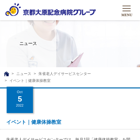
HOME
グループについて
ニュース
グループについて
グループの取り組み
組織概要
グループの取り組み
大原のこと
ニュース
朱雀老人デイサービスセンター
TOP
イベント｜健康体操教室
理事長挨拶
リハビリテーション
メディア
Oct
沿革ストーリー
訪問サービス
5
ニュース
シャトルバス
2022
基本的マインド
通所サービス
広報誌
お問い合わせ一覧
社会貢献活動
高齢者介護施設
イベント｜健康体操教室
メディア掲載一覧
友達追加
高齢者住宅施設
公式SNS
朱雀老人デイサービスセンターでは、毎月1回「健康体操教室」を開