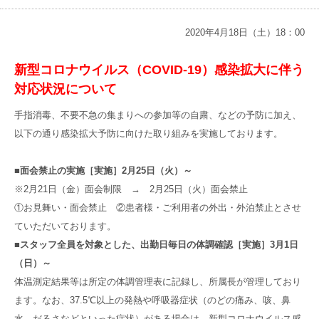
高齢者共生型まちづくり事業
SNS運用ポリシー
京都大原
記念病院
2020年4月18日（土）18：00
食へのこだわり
自宅で使える動画集
京都近衛
リハ病院
新型コロナウイルス（
COVID-19
）感染拡大に伴う
対応状況について
八瀬大原Ⅰ番館
手指消毒、不要不急の集まりへの参加等の自粛、などの予防に加え、
以下の通り感染拡大予防に向けた取り組みを実施しております。
リクルート
■面会禁止の実施［実施］2月25日（火）～
※2月21日（金）面会制限 → 2月25日（火）面会禁止
①お見舞い・面会禁止 ②患者様・ご利用者の外出・外泊禁止とさせ
ていただいております。
■スタッフ全員を対象とした、出勤日毎日の体調確認［実施］3月1日
（日）～
体温測定結果等は所定の体調管理表に記録し、所属長が管理しており
ます。なお、37.5℃以上の発熱や呼吸器症状（のどの痛み、咳、鼻
水、だるさなどといった症状）がある場合は、新型コロナウイルス感