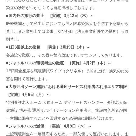
染症の診断がつかなくても自宅待機しております。
■国内外の旅行の禁止 ［実施］3月12日（木）～
医療機関として私生活においても最大限感染拡大を予防する意味から
禁止。また業務上では出張、及び外勤（法人事業所外での勤務）も原
則禁止。
■1日3回以上の換気 ［実施］3月19日（木）～
各施設で徹底し、その旨を館内放送でもアナウンスしております。
■シャトルバスの環境衛生の徹底 ［実施］4月2日（木）～
1日2回全座席を環境清拭ワイプ（クリネル）で拭き上げ、換気のため
窓を開けて運行します。
■大原井出ゾーン施設における通所サービス利用者の利用エリア制限
［実施］4月6日（月）～
特別養護老人ホーム 大原ホーム デイサービスセンター、介護老人保
健施設 博寿苑 通所リハビリテーション利用者と、施設内入所者が同
一空間に混在することを回避するため導線に制限を設けます。
■シャトルバスの減便 ［実施］4月9日（木）～
上記環境衛生を一層徹底するため、一部欠便して運行いたします。ま