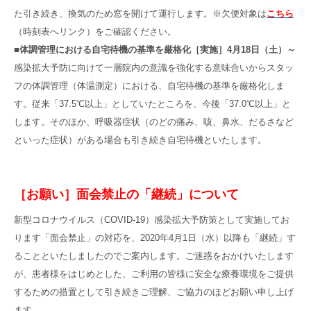
た引き続き、換気のため窓を開けて運行します。※欠便対象は
こちら
（時刻表へリンク）をご確認ください。
■
体調管理における自宅待機の基準を厳格化
［実施］4月18日（土）～
感染拡大予防に向けて一層院内の意識を強化する意味合いからスタッ
フの体調管理（体温測定）における、自宅待機の基準を厳格化しま
す。従来「37.5℃以上」としていたところを、今後「37.0℃以上」と
します。そのほか、呼吸器症状（のどの痛み、咳、鼻水、だるさなど
といった症状）がある場合も引き続き自宅待機といたします。
［お願い］面会禁止の「継続」について
新型コロナウイルス（COVID-19）感染拡大予防策として実施してお
ります「面会禁止」の対応を、2020年4月1日（水）以降も「継続」す
ることといたしましたのでご案内します。ご迷惑をおかけいたします
が、患者様をはじめとした、ご利用の皆様に安全な療養環境をご提供
するための措置として引き続きご理解、ご協力のほどお願い申し上げ
ます。