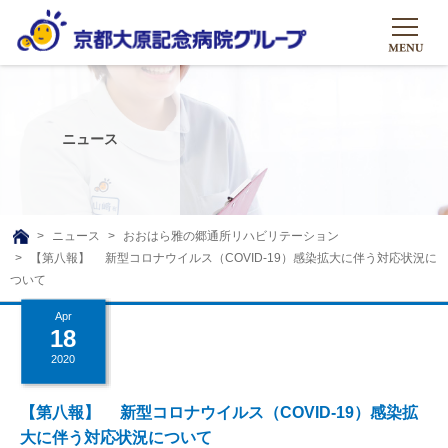
HOME
グループについて
ニュース
グループについて
グループの取り組み
組織概要
グループの取り組み
大原のこと
ニュース
おおはら雅の郷通所リハビリテーション
TOP
【第八報】 新型コロナウイルス（COVID-19）感染拡大に伴う対応状況に
理事長挨拶
リハビリテーション
メディア
ついて
沿革ストーリー
訪問サービス
Apr
ニュース
シャトルバス
18
基本的マインド
通所サービス
広報誌
2020
お問い合わせ一覧
社会貢献活動
高齢者介護施設
メディア掲載一覧
【第八報】 新型コロナウイルス（COVID-19）感染拡
友達追加
高齢者住宅施設
大に伴う対応状況について
公式SNS