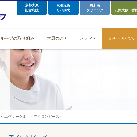
京都大原
京都近衛
御所南
記念病院
リハ病院
クリニック
八瀬大原Ⅰ番
グループの取り組み
大原のこと
メディア
シャトルバス
工作サークル ～アイロンビーズ～