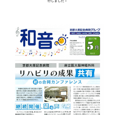
行しました！
高齢者共生型まちづくり事業
SNS運用ポリシー
京都大原
記念病院
食へのこだわり
自宅で使える動画集
京都近衛
リハ病院
八瀬大原Ⅰ番館
リクルート