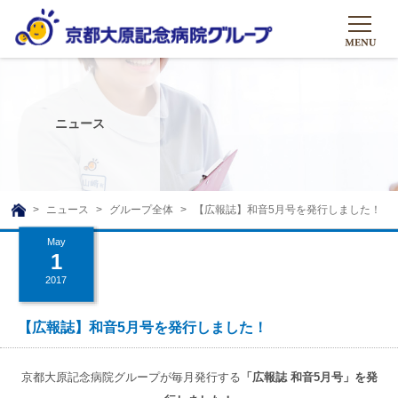
HOME
グループについて
ニュース
グループについて
グループの取り組み
組織概要
グループの取り組み
大原のこと
ニュース
グループ全体
【広報誌】和音5月号を発行しました！
TOP
理事長挨拶
リハビリテーション
May
メディア
1
沿革ストーリー
訪問サービス
2017
ニュース
シャトルバス
基本的マインド
通所サービス
広報誌
【広報誌】和音5月号を発行しました！
お問い合わせ一覧
社会貢献活動
高齢者介護施設
メディア掲載一覧
友達追加
京都大原記念病院グループが毎月発行する
「広報誌 和音5
月号」
を発
高齢者住宅施設
公式SNS