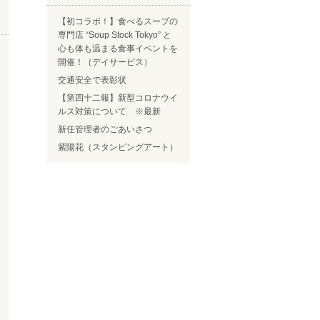
【初コラボ！】食べるスープの
専門店 “Soup Stock Tokyo” と
心も体も温まる食事イベントを
開催！（デイサービス）
交通安全で表彰状
【第四十二報】新型コロナウイ
ルス対策について ※最新
新任管理者のごあいさつ
紫陽花（スタンピングアート）