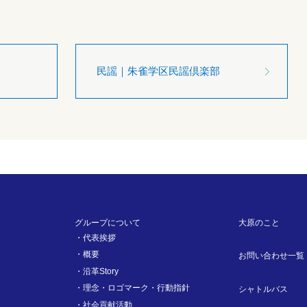
民謡｜朱雀学区民謡倶楽部
グループについて
大原のこと
代表挨拶
概要
お問い合わせ一覧
沿革Story
理念・ロゴマーク・行動指針
シャトルバス
社会貢献活動