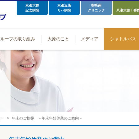
京都大原
京都近衛
御所南
記念病院
リハ病院
クリニック
八瀬大原Ⅰ番
グループの取り組み
大原のこと
メディア
シャトルバス
ター
年末のご挨拶 －年末年始休業のご案内－