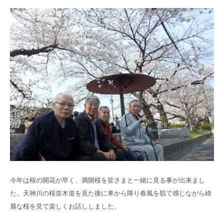
高齢者共生型まちづくり事業
SNS運用ポリシー
京都大原
記念病院
食へのこだわり
自宅で使える動画集
京都近衛
リハ病院
八瀬大原Ⅰ番館
リクルート
今年は桜の開花が早く、満開桜を皆さまと一緒に見る事が出来まし
た。天神川の桜並木道を見た後に車から降り春風を肌で感じながら綺
麗な桜を見て楽しくお話ししました。