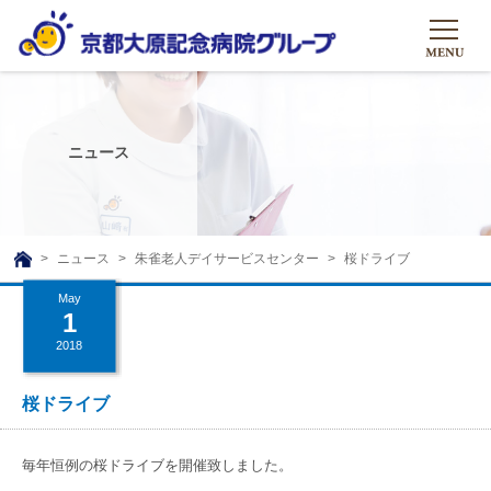
HOME
グループについて
ニュース
グループについて
グループの取り組み
組織概要
グループの取り組み
大原のこと
ニュース
朱雀老人デイサービスセンター
桜ドライブ
TOP
理事長挨拶
リハビリテーション
May
メディア
1
沿革ストーリー
訪問サービス
2018
ニュース
シャトルバス
基本的マインド
通所サービス
広報誌
桜ドライブ
お問い合わせ一覧
社会貢献活動
高齢者介護施設
メディア掲載一覧
友達追加
毎年恒例の桜ドライブを開催致しました。
高齢者住宅施設
公式SNS