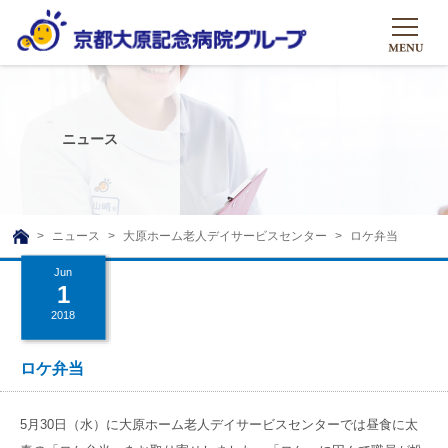
HOME
グループについて
ニュース
グループについて
グループの取り組み
組織概要
グループの取り組み
大原のこと
ニュース
大原ホーム老人デイサービスセンター
ロケ弁当
TOP
理事長挨拶
リハビリテーション
Jun
メディア
1
沿革ストーリー
訪問サービス
2018
ニュース
シャトルバス
基本的マインド
通所サービス
広報誌
ロケ弁当
お問い合わせ一覧
社会貢献活動
高齢者介護施設
メディア掲載一覧
友達追加
5月30日（水）に大原ホーム老人デイサービスセンターでは昼食に太
高齢者住宅施設
公式SNS