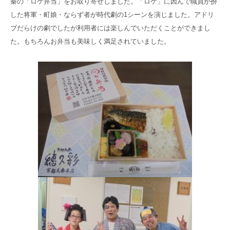
秦の「ロケ弁当」をお取り寄せしました。「ロケ」に因んで職員が扮
高齢者共生型まちづくり事業
した将軍・町娘・ならず者が時代劇の1シーンを演じました。アドリ
SNS運用ポリシー
京都大原
記念病院
ブだらけの劇でしたが利用者には楽しんでいただくことができまし
食へのこだわり
自宅で使える動画集
た。もちろんお弁当も美味しく満足されていました。
京都近衛
リハ病院
八瀬大原Ⅰ番館
リクルート