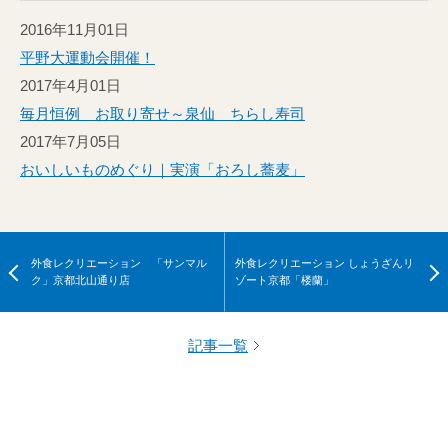
2016年11月01日
平野大運動会開催！
2017年4月01日
毎月恒例 お取り寄せ～泉仙 ちらし寿司
2017年7月05日
おいしいものめぐり｜実演「おろし蕎麦」
外食レクリエーション 「サンマル
外食レクリエーション しょうざんリ
ク」京都北山通り店
ゾート京都「楼蘭」
記事一覧