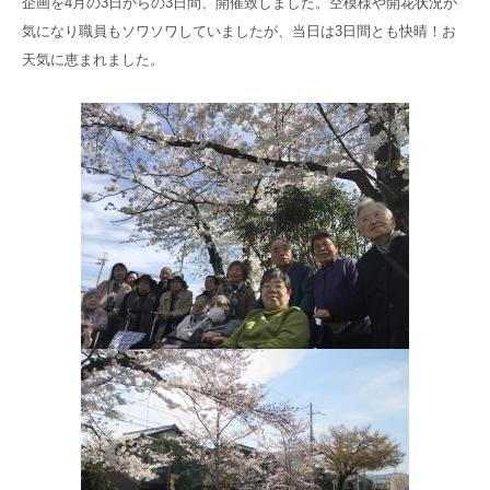
企画を4月の3日からの3日間、開催致しました。空模様や開花状況が
高齢者共生型まちづくり事業
気になり職員もソワソワしていましたが、当日は3日間とも快晴！お
SNS運用ポリシー
京都大原
記念病院
天気に恵まれました。
食へのこだわり
自宅で使える動画集
京都近衛
リハ病院
八瀬大原Ⅰ番館
リクルート