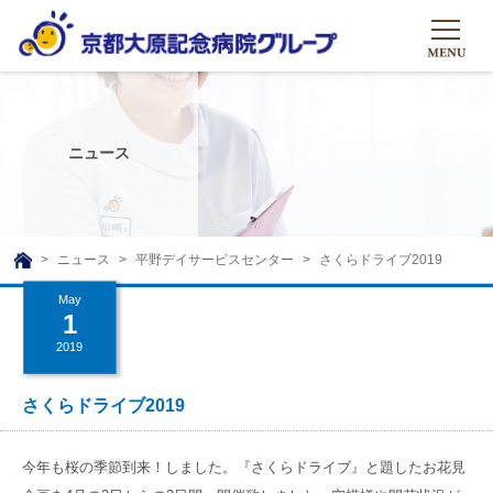
HOME
グループについて
ニュース
グループについて
グループの取り組み
組織概要
グループの取り組み
大原のこと
ニュース
平野デイサービスセンター
さくらドライブ2019
TOP
理事長挨拶
リハビリテーション
May
メディア
1
沿革ストーリー
訪問サービス
2019
ニュース
シャトルバス
基本的マインド
通所サービス
広報誌
さくらドライブ2019
お問い合わせ一覧
社会貢献活動
高齢者介護施設
メディア掲載一覧
友達追加
今年も桜の季節到来！しました。『さくらドライブ』と題したお花見
高齢者住宅施設
公式SNS