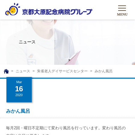
HOME
グループについて
ニュース
グループについて
グループの取り組み
組織概要
グループの取り組み
大原のこと
ニュース
朱雀老人デイサービスセンター
みかん風呂
TOP
理事長挨拶
リハビリテーション
Mar
メディア
16
沿革ストーリー
訪問サービス
2020
ニュース
シャトルバス
基本的マインド
通所サービス
広報誌
みかん風呂
お問い合わせ一覧
社会貢献活動
高齢者介護施設
メディア掲載一覧
友達追加
毎月2回・曜日不定期にて変わり風呂を行っています。変わり風呂の
高齢者住宅施設
公式SNS