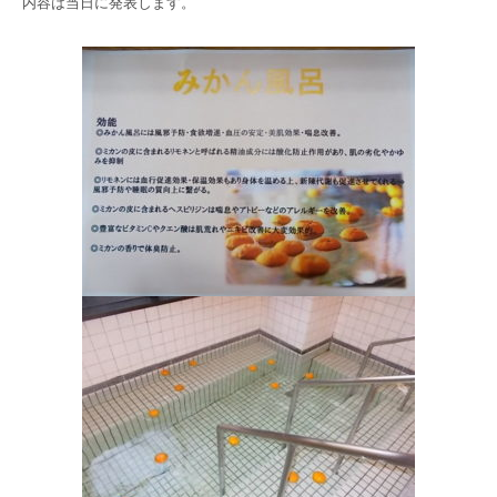
内容は当日に発表します。
高齢者共生型まちづくり事業
SNS運用ポリシー
京都大原
記念病院
食へのこだわり
自宅で使える動画集
京都近衛
リハ病院
八瀬大原Ⅰ番館
リクルート