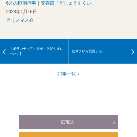
6月の恒例行事｜安喜節「どじょうすくい」
2023年1月16日
クリスマス会
【ボランティア・外出・散髪中止に
徳島まゆみ歌謡ショー
ついて】
記事一覧
広報誌