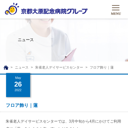
HOME
グループについて
ニュース
グループについて
グループの取り組み
組織概要
グループの取り組み
大原のこと
ニュース
朱雀老人デイサービスセンター
フロア飾り｜蓮
TOP
理事長挨拶
リハビリテーション
May
メディア
26
沿革ストーリー
訪問サービス
2022
ニュース
シャトルバス
基本的マインド
通所サービス
広報誌
フロア飾り｜蓮
お問い合わせ一覧
社会貢献活動
高齢者介護施設
メディア掲載一覧
友達追加
朱雀老人デイサービスセンターでは、3月中旬から4月にかけてご利用
高齢者住宅施設
公式SNS