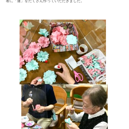
者に「蓮」をたくさん作っていただきました。
高齢者共生型まちづくり事業
SNS運用ポリシー
京都大原
記念病院
食へのこだわり
自宅で使える動画集
京都近衛
リハ病院
八瀬大原Ⅰ番館
リクルート