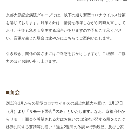
高齢者共生型まちづくり事業
SNS運用ポリシー
京都大原
記念病院
京都大原記念病院グループでは、以下の通り新型コロナウイルス対策
食へのこだわり
自宅で使える動画集
を講じております。対策方針は、情勢を考慮しながら随時見直しして
京都近衛
リハ病院
おり、今後も急きょ変更する場合がありますので予めご了承くださ
い。変更が生じた場合は速やかにこちらでご案内いたします。
八瀬大原Ⅰ番館
引き続き、関係の皆さまにはご迷惑をおかけしますが、ご理解、ご協
リクルート
力のほどお願い申し上げます。
■面会
2022年1月からの新型コロナウイルスの感染急拡大を受け、
1月17日
※
（月）より「リモート面会
のみ」といたします。
なお、京都府外か
らリモート面会を希望される方はお住いの自治体が発する県をまたぐ
移動に関する要請等に従い「過去2週間の体調や行動履歴」及びご家