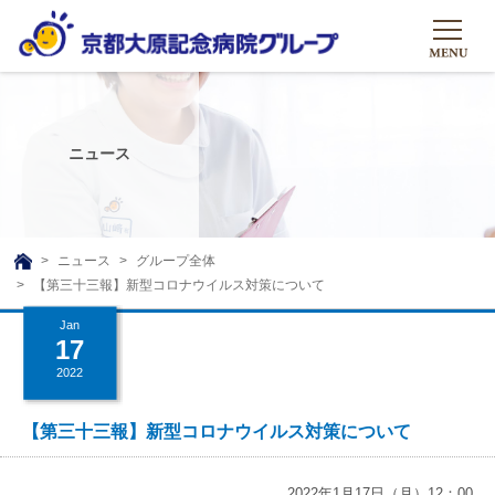
HOME
グループについて
ニュース
グループについて
グループの取り組み
組織概要
グループの取り組み
大原のこと
ニュース
グループ全体
TOP
【第三十三報】新型コロナウイルス対策について
理事長挨拶
リハビリテーション
メディア
Jan
沿革ストーリー
訪問サービス
17
ニュース
シャトルバス
2022
基本的マインド
通所サービス
広報誌
お問い合わせ一覧
社会貢献活動
高齢者介護施設
【第三十三報】新型コロナウイルス対策について
メディア掲載一覧
友達追加
高齢者住宅施設
公式SNS
2022年1月17日（月）12：00