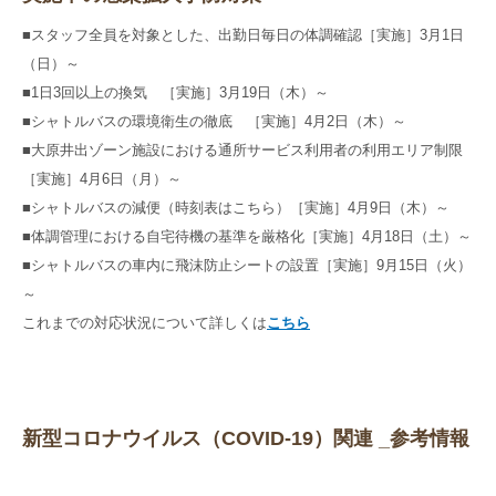
■スタッフ全員を対象とした、出勤日毎日の体調確認［実施］3月1日
（日）～
■1日3回以上の換気 ［実施］3月19日（木）～
■シャトルバスの環境衛生の徹底 ［実施］4月2日（木）～
■大原井出ゾーン施設における通所サービス利用者の利用エリア制限
［実施］4月6日（月）～
■シャトルバスの減便（時刻表はこちら）［実施］4月9日（木）～
■体調管理における自宅待機の基準を厳格化［実施］4月18日（土）～
■シャトルバスの車内に飛沫防止シートの設置［実施］9月15日（火）
～
これまでの対応状況について詳しくは
こちら
新型コロナウイルス（COVID-19）関連 _参考情報