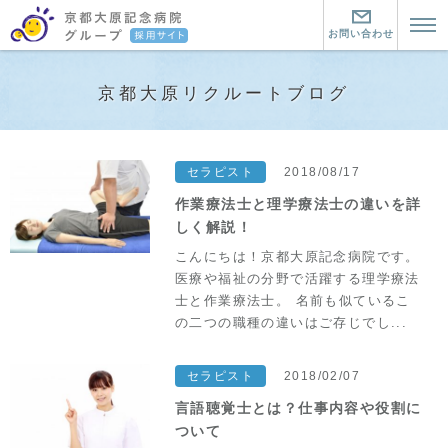
お問い合わせ
トップページ
京都大原リクルートブログ
京都大原記念病院とは？
京都大原記念病院とは？
暮らす町について
セラピスト
2018/08/17
京都大原記念病院グループの魅力
暮らす町について
働く環境について
作業療法士と理学療法士の違いを詳
しく解説！
リハビリ医療とは
この町にきた仲間
看護師
こんにちは！京都大原記念病院です。
医療や福祉の分野で活躍する理学療法
看護師
介護職
士と作業療法士。 名前も似ているこ
の二つの職種の違いはご存じでし...
大原の看護師の仕事
介護職
セラピスト
看護教育
介護職２つの道と教育制度
セラピスト
お問い合わせ・資料請求
セラピスト
2018/02/07
大原の介護職の仕事
言語聴覚士とは？仕事内容や役割に
大原のセラピストの仕事
中途採用はこちら
ついて
先輩に聞く