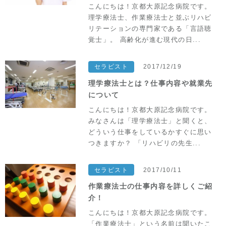
セラピスト教育
アクセス
こんにちは！京都大原記念病院です。
理学療法士、作業療法士と並ぶリハビ
先輩に聞く
サイトマップ
リテーションの専門家である「言語聴
覚士」。 高齢化が進む現代の日...
オフィシャルサイトへ
セラピスト
2017/12/19
理学療法士とは？仕事内容や就業先
について
こんにちは！京都大原記念病院です。
みなさんは「理学療法士」と聞くと、
どういう仕事をしているかすぐに思い
つきますか？ 「リハビリの先生...
セラピスト
2017/10/11
作業療法士の仕事内容を詳しくご紹
介！
こんにちは！京都大原記念病院です。
「作業療法士」という名前は聞いたこ