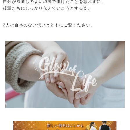
セラピスト教育
自分が風通しのよい環境で働けたことを忘れずに、
アクセス
後輩たちにしっかり伝えていこうとする姿。
先輩に聞く
サイトマップ
2人の台本のない想いとともにご覧ください。
オフィシャルサイトへ