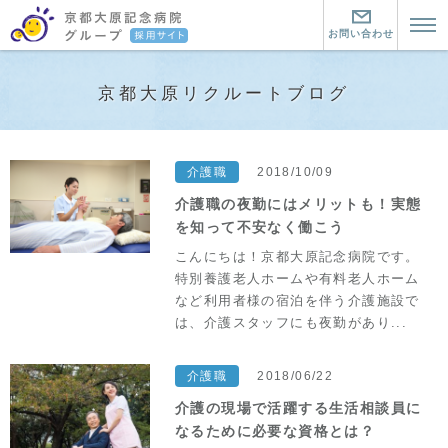
お問い合わせ
トップページ
京都大原リクルートブログ
京都大原記念病院とは？
京都大原記念病院とは？
暮らす町について
介護職
2018/10/09
京都大原記念病院グループの魅力
暮らす町について
働く環境について
介護職の夜勤にはメリットも！実態
を知って不安なく働こう
リハビリ医療とは
この町にきた仲間
看護師
こんにちは！京都大原記念病院です。
特別養護老人ホームや有料老人ホーム
看護師
介護職
など利用者様の宿泊を伴う介護施設で
は、介護スタッフにも夜勤があり...
大原の看護師の仕事
介護職
セラピスト
看護教育
介護職２つの道と教育制度
セラピスト
お問い合わせ・資料請求
介護職
2018/06/22
大原の介護職の仕事
介護の現場で活躍する生活相談員に
大原のセラピストの仕事
中途採用はこちら
なるために必要な資格とは？
先輩に聞く