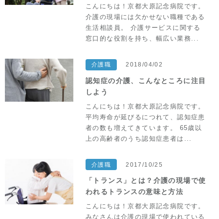
セラピスト教育
アクセス
こんにちは！京都大原記念病院です。
介護の現場には欠かせない職種である
先輩に聞く
サイトマップ
生活相談員。 介護サービスに関する
窓口的な役割を持ち、幅広い業務...
オフィシャルサイトへ
介護職
2018/04/02
認知症の介護、こんなところに注目
しよう
こんにちは！京都大原記念病院です。
平均寿命が延びるにつれて、認知症患
者の数も増えてきています。 65歳以
上の高齢者のうち認知症患者は...
介護職
2017/10/25
「トランス」とは？介護の現場で使
われるトランスの意味と方法
こんにちは！京都大原記念病院です。
みなさんは介護の現場で使われている