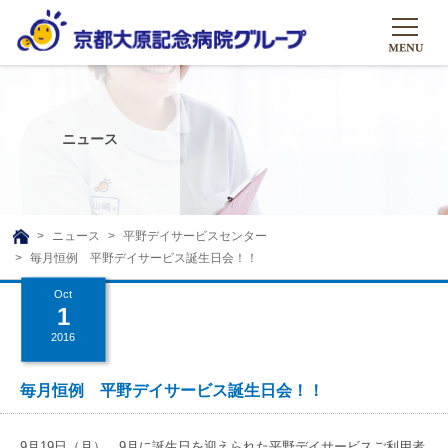
HOME
グループについて
ニュース
グループについて
グループの取り組み
組織概要
グループの取り組み
大原のこと
ニュース
平野デイサービスセンター
TOP
毎月恒例 平野デイサービス誕生日会！！
理事長挨拶
リハビリテーション
メディア
Oct
沿革ストーリー
訪問サービス
1
ニュース
シャトルバス
2016
基本的マインド
通所サービス
広報誌
お問い合わせ一覧
社会貢献活動
高齢者介護施設
毎月恒例 平野デイサービス誕生日会！！
メディア掲載一覧
友達追加
高齢者住宅施設
公式SNS
9月19日（月）、9月に誕生日を迎えられた平野デイサービスご利用者