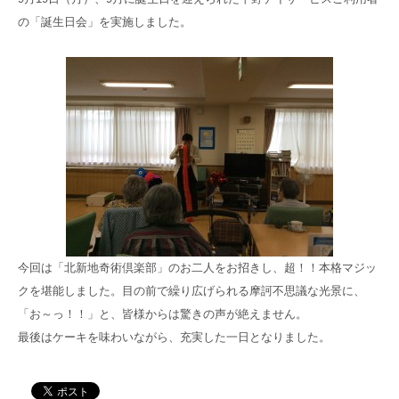
高齢者共生型まちづくり事業
の「誕生日会」を実施しました。
SNS運用ポリシー
京都大原
記念病院
食へのこだわり
自宅で使える動画集
京都近衛
リハ病院
八瀬大原Ⅰ番館
リクルート
今回は「北新地奇術倶楽部」のお二人をお招きし、超！！本格マジッ
クを堪能しました。目の前で繰り広げられる摩訶不思議な光景に、
「お～っ！！」と、皆様からは驚きの声が絶えません。
最後はケーキを味わいながら、充実した一日となりました。