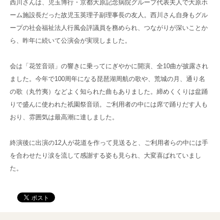
西川さんは、児玉博行・京都大原記念病院グループ代表夫人で大原ホ
ーム施設長だった故児玉英理子副理事長の友人。西川さん自身もグル
ープの社会福祉法人行風会評議員を務められ、つながりが深いことか
ら、昨年に続いて公演会が実現しました。
会は「花笠音頭」の響きに乗ってにぎやかに開演、全10曲が披露され
ました。今年で100周年になる琵琶湖周航の歌や、荒城の月、通り名
の歌（丸竹夷）などよく知られた曲もありました。締めくくりは盆踊
りで盛んに使われた祇園祭音頭。ご利用者の中には席で踊りだす人も
おり、雰囲気は最高潮に達しました。
終演後に出演の12人が花道を作って見送ると、ご利用者らの中には手
を合わせたり涙を流して感謝する姿も見られ、大変喜ばれていまし
た。