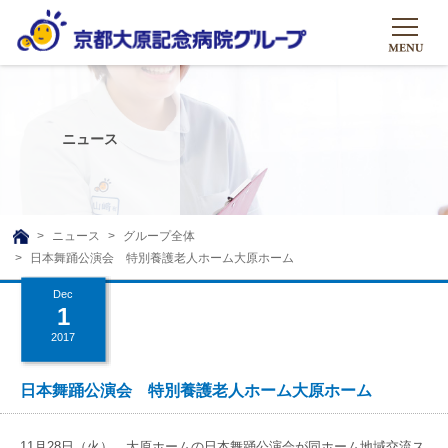
HOME
グループについて
ニュース
グループについて
グループの取り組み
組織概要
グループの取り組み
大原のこと
ニュース
グループ全体
TOP
日本舞踊公演会 特別養護老人ホーム大原ホーム
理事長挨拶
リハビリテーション
メディア
Dec
沿革ストーリー
訪問サービス
1
ニュース
シャトルバス
2017
基本的マインド
通所サービス
広報誌
お問い合わせ一覧
社会貢献活動
高齢者介護施設
日本舞踊公演会 特別養護老人ホーム大原ホーム
メディア掲載一覧
友達追加
高齢者住宅施設
公式SNS
11月28日（火）、大原ホームの日本舞踊公演会が同ホーム地域交流ス