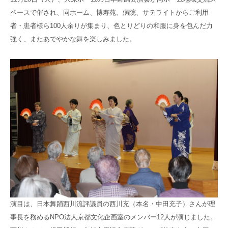
高齢者共生型まちづくり事業
ペースで催され、同ホーム、博寿苑、病院、サテライトからご利用
SNS運用ポリシー
京都大原
記念病院
者・患者様ら100人余りが集まり、色とりどりの和服に身を包んだ力
食へのこだわり
自宅で使える動画集
強く、またあでやかな舞を楽しみました。
京都近衛
リハ病院
八瀬大原Ⅰ番館
リクルート
演目は、日本舞踊西川流評議員の西川充（本名・中田充子）さんが理
事長を務めるNPO法人京都文化企画室のメンバー12人が演じました。