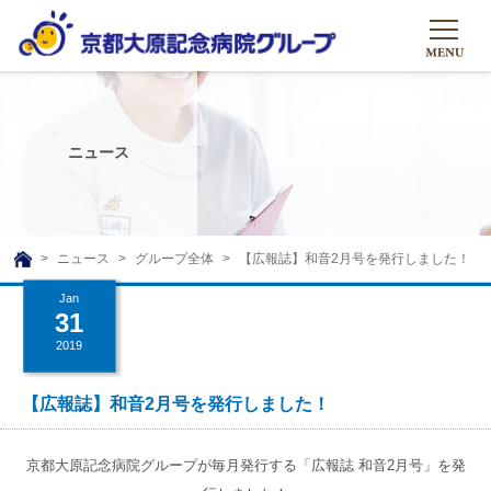
HOME
グループについて
ニュース
グループについて
グループの取り組み
組織概要
グループの取り組み
大原のこと
ニュース
グループ全体
【広報誌】和音2月号を発行しました！
TOP
理事長挨拶
リハビリテーション
Jan
メディア
31
沿革ストーリー
訪問サービス
2019
ニュース
シャトルバス
基本的マインド
通所サービス
広報誌
【広報誌】和音2月号を発行しました！
お問い合わせ一覧
社会貢献活動
高齢者介護施設
メディア掲載一覧
友達追加
京都大原記念病院グループが毎月発行する「広報誌 和音2月号」を発
高齢者住宅施設
公式SNS