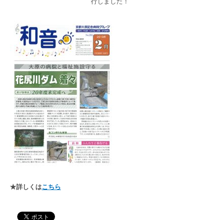
行しました！
高齢者共生型まちづくり事業
SNS運用ポリシー
京都大原
記念病院
食へのこだわり
自宅で使える動画集
京都近衛
リハ病院
八瀬大原Ⅰ番館
リクルート
★詳しくは
こちら