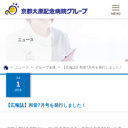
HOME
グループについて
ニュース
グループについて
グループの取り組み
組織概要
グループの取り組み
大原のこと
ニュース
グループ全体
【広報誌】和音7月号を発行しました！
TOP
理事長挨拶
リハビリテーション
Jul
メディア
1
沿革ストーリー
訪問サービス
2019
ニュース
シャトルバス
基本的マインド
通所サービス
広報誌
【広報誌】和音7月号を発行しました！
お問い合わせ一覧
社会貢献活動
高齢者介護施設
メディア掲載一覧
友達追加
高齢者住宅施設
公式SNS