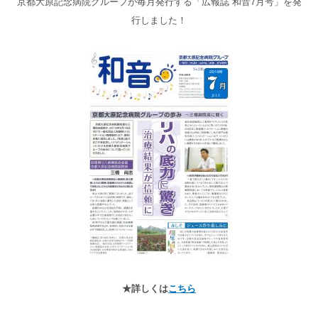
京都大原記念病院グループが毎月発行する「広報誌 和音7月号」を発
高齢者共生型まちづくり事業
行しました！
SNS運用ポリシー
京都大原
記念病院
食へのこだわり
自宅で使える動画集
京都近衛
リハ病院
八瀬大原Ⅰ番館
リクルート
★詳しくは
こちら