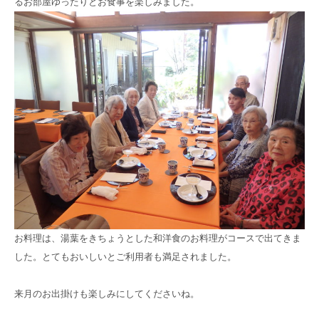
るお部屋ゆったりとお食事を楽しみました。
高齢者共生型まちづくり事業
SNS運用ポリシー
京都大原
記念病院
食へのこだわり
自宅で使える動画集
京都近衛
リハ病院
八瀬大原Ⅰ番館
リクルート
お料理は、湯葉をきちょうとした和洋食のお料理がコースで出てきま
した。とてもおいしいとご利用者も満足されました。
来月のお出掛けも楽しみにしてくださいね。