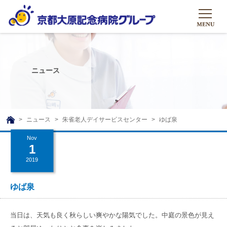
HOME
グループについて
ニュース
グループについて
グループの取り組み
組織概要
グループの取り組み
大原のこと
ニュース
朱雀老人デイサービスセンター
ゆば泉
TOP
理事長挨拶
リハビリテーション
Nov
メディア
1
沿革ストーリー
訪問サービス
2019
ニュース
シャトルバス
基本的マインド
通所サービス
広報誌
ゆば泉
お問い合わせ一覧
社会貢献活動
高齢者介護施設
メディア掲載一覧
友達追加
当日は、天気も良く秋らしい爽やかな陽気でした。中庭の景色が見え
高齢者住宅施設
公式SNS