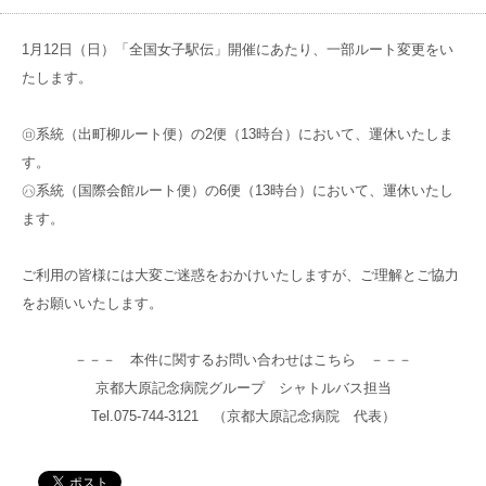
高齢者共生型まちづくり事業
SNS運用ポリシー
京都大原
記念病院
1月12日（日）「全国女子駅伝」開催にあたり、一部ルート変更をい
食へのこだわり
たします。
自宅で使える動画集
京都近衛
リハ病院
㋺系統（出町柳ルート便）の2便（13時台）において、運休いたしま
八瀬大原Ⅰ番館
す。
㋩系統（国際会館ルート便）の6便（13時台）において、運休いたし
ます。
リクルート
ご利用の皆様には大変ご迷惑をおかけいたしますが、ご理解とご協力
をお願いいたします。
－－－ 本件に関するお問い合わせはこちら －－－
京都大原記念病院グループ シャトルバス担当
Tel.075-744-3121 （京都大原記念病院 代表）