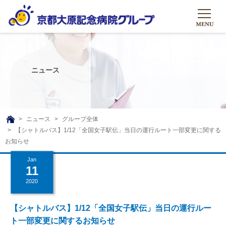
HOME
グループについて
ニュース
グループについて
グループの取り組み
組織概要
グループの取り組み
大原のこと
ニュース
グループ全体
TOP
【シャトルバス】1/12「全国女子駅伝」当日の運行ルート一部変更に関する
理事長挨拶
リハビリテーション
メディア
お知らせ
沿革ストーリー
訪問サービス
Jan
ニュース
シャトルバス
11
基本的マインド
通所サービス
広報誌
2020
お問い合わせ一覧
社会貢献活動
高齢者介護施設
メディア掲載一覧
【シャトルバス】1/12「全国女子駅伝」当日の運行ルー
友達追加
高齢者住宅施設
ト一部変更に関するお知らせ
公式SNS