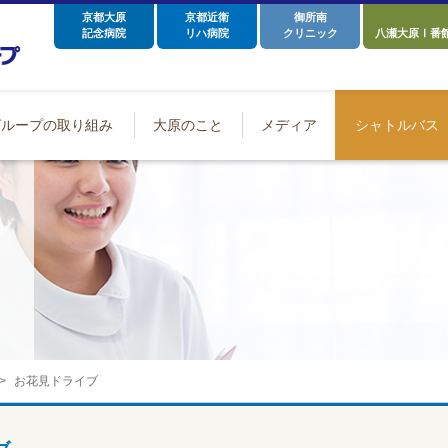
京都大原
京都近衛
御所南
記念病院
リハ病院
クリニック
八瀬大原Ⅰ番
グループの取り組み
大原のこと
メディア
シャトルバス
お花見ドライブ