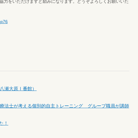
協力をいただけますと励みになります。どうぞよろしくお願いいた
mp76
八瀬大原Ⅰ番館）
療法士が考える個別的自主トレーニング グループ職員が講師
した！