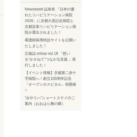
Newsweek 誌発表 「日本の優
れたリハビリテーション病院
2026」に京都大原記念病院と
京都近衛リハビリテーション病
院が選出されました！
看護師採用特設サイトを公開い
たしました！
広報誌 orinas vol.18 「想い
を“かさねて”つながる支援 」発
行しました！
【イベント情報】京都第二赤十
字病院へ！創立100周年記念
「オープンホスピタル」初開催
✨
“みやリハ”ショートステイのご
案内（おおはら雅の郷）