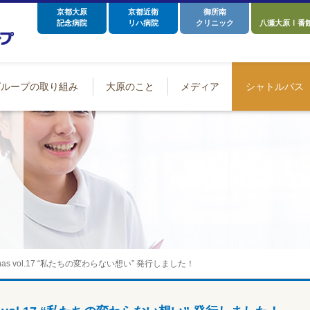
京都大原
京都近衛
御所南
記念病院
リハ病院
クリニック
八瀬大原Ⅰ番
グループの取り組み
大原のこと
メディア
シャトルバス
inas vol.17 “私たちの変わらない想い” 発行しました！