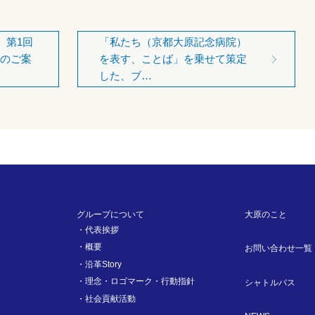
、第1回
「私たち（京都大原記念病院）
のご案
を表す、ことば」を乗せて策定
した、ブ…
グループについて
大原のこと
代表挨拶
概要
お問い合わせ一覧
沿革Story
理念・ロゴマーク・行動指針
シャトルバス
社会貢献活動