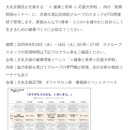
高齢者共生型まちづくり事業
大丸京都店が主催する「 ☆ 健康と長寿 ☆ 応援大作戦 」 内の「医療
SNS運用ポリシー
京都大原
記念病院
関係セミナー」に、京都大原記念病院グループのスタッフが7日間連
食へのこだわり
自宅で使える動画集
続で登壇します。家族みんなで⭐︎身体・ココロ⭐︎を健やかに自分らしく
京都近衛
リハ病院
生きるための健康づくりにお役立てください。
八瀬大原Ⅰ番館
期間｜2025年9月10日（水）～16日（火）10:00～17:00 ※グループ
スタッフの登壇時間は下記プログラム表をご確認ください。
リクルート
企画｜大丸主催の健康増進イベント「☆健康と長寿☆応援大作戦」
内容｜協力依頼を受けてグループの専門職が登壇、歩行分析や相談コ
ーナーもあり
会場｜
大丸京都店7階 ギフトサロン前・書籍跡イベントスペース