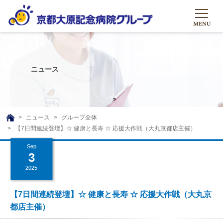
HOME
グループについて
ニュース
グループについて
グループの取り組み
組織概要
グループの取り組み
大原のこと
ニュース
グループ全体
TOP
【7日間連続登壇】☆ 健康と長寿 ☆ 応援大作戦（大丸京都店主催）
理事長挨拶
リハビリテーション
メディア
Sep
沿革ストーリー
訪問サービス
3
ニュース
シャトルバス
2025
基本的マインド
通所サービス
広報誌
お問い合わせ一覧
社会貢献活動
高齢者介護施設
【7日間連続登壇】☆ 健康と長寿 ☆ 応援大作戦（大丸京
メディア掲載一覧
都店主催）
友達追加
高齢者住宅施設
公式SNS