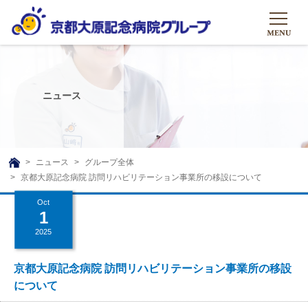
HOME
グループについて
ニュース
グループについて
グループの取り組み
組織概要
グループの取り組み
大原のこと
ニュース
グループ全体
TOP
京都大原記念病院 訪問リハビリテーション事業所の移設について
理事長挨拶
リハビリテーション
メディア
Oct
沿革ストーリー
訪問サービス
1
ニュース
シャトルバス
2025
基本的マインド
通所サービス
広報誌
お問い合わせ一覧
社会貢献活動
高齢者介護施設
京都大原記念病院 訪問リハビリテーション事業所の移設
メディア掲載一覧
について
友達追加
高齢者住宅施設
公式SNS