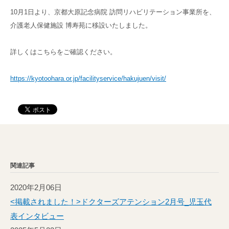
高齢者共生型まちづくり事業
10月1日より、京都大原記念病院 訪問リハビリテーション事業所を、
SNS運用ポリシー
京都大原
記念病院
介護老人保健施設 博寿苑に移設いたしました。
食へのこだわり
自宅で使える動画集
京都近衛
リハ病院
詳しくはこちらをご確認ください。
八瀬大原Ⅰ番館
https://kyotoohara.or.jp/facilityservice/hakujuen/visit/
リクルート
関連記事
2020年2月06日
<掲載されました！>ドクターズアテンション2月号_児玉代
表インタビュー