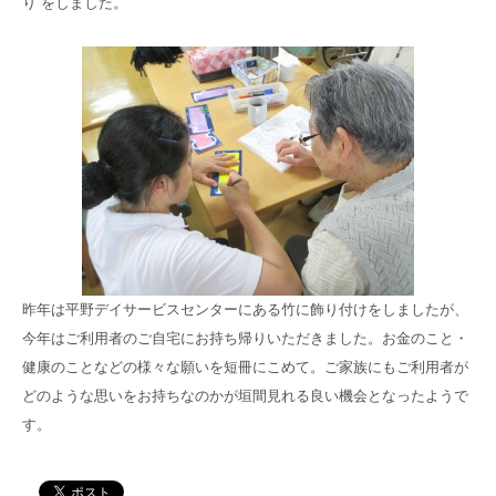
り”をしました。
高齢者共生型まちづくり事業
SNS運用ポリシー
京都大原
記念病院
食へのこだわり
自宅で使える動画集
京都近衛
リハ病院
八瀬大原Ⅰ番館
リクルート
昨年は平野デイサービスセンターにある竹に飾り付けをしましたが、
今年はご利用者のご自宅にお持ち帰りいただきました。お金のこと・
健康のことなどの様々な願いを短冊にこめて。ご家族にもご利用者が
どのような思いをお持ちなのかが垣間見れる良い機会となったようで
す。