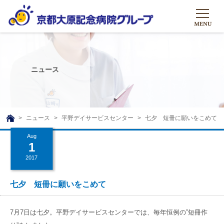
HOME
グループについて
ニュース
グループについて
グループの取り組み
組織概要
グループの取り組み
大原のこと
ニュース
平野デイサービスセンター
七夕 短冊に願いをこめて
TOP
理事長挨拶
リハビリテーション
Aug
メディア
1
沿革ストーリー
訪問サービス
2017
ニュース
シャトルバス
基本的マインド
通所サービス
広報誌
七夕 短冊に願いをこめて
お問い合わせ一覧
社会貢献活動
高齢者介護施設
メディア掲載一覧
友達追加
7月7日は七夕。平野デイサービスセンターでは、毎年恒例の”短冊作
高齢者住宅施設
公式SNS