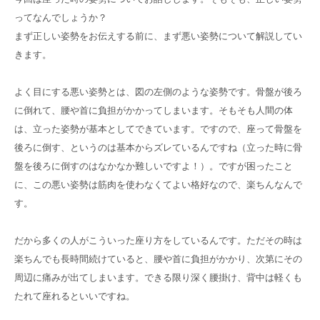
高齢者共生型まちづくり事業
ってなんでしょうか？
SNS運用ポリシー
京都大原
記念病院
まず正しい姿勢をお伝えする前に、まず悪い姿勢について解説してい
食へのこだわり
自宅で使える動画集
きます。
京都近衛
リハ病院
よく目にする悪い姿勢とは、図の左側のような姿勢です。骨盤が後ろ
八瀬大原Ⅰ番館
に倒れて、腰や首に負担がかかってしまいます。そもそも人間の体
は、立った姿勢が基本としてできています。ですので、座って骨盤を
リクルート
後ろに倒す、というのは基本からズレているんですね（立った時に骨
盤を後ろに倒すのはなかなか難しいですよ！）。ですが困ったこと
に、この悪い姿勢は筋肉を使わなくてよい格好なので、楽ちんなんで
す。
だから多くの人がこういった座り方をしているんです。ただその時は
楽ちんでも長時間続けていると、腰や首に負担がかかり、次第にその
周辺に痛みが出てしまいます。できる限り深く腰掛け、背中は軽くも
たれて座れるといいですね。