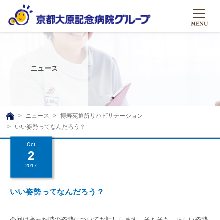
HOME
グループについて
ニュース
グループについて
グループの取り組み
組織概要
グループの取り組み
大原のこと
ニュース
博寿苑通所リハビリテーション
TOP
いい姿勢ってなんだろう？
理事長挨拶
リハビリテーション
メディア
Oct
沿革ストーリー
訪問サービス
2
ニュース
シャトルバス
2017
基本的マインド
通所サービス
広報誌
お問い合わせ一覧
社会貢献活動
高齢者介護施設
いい姿勢ってなんだろう？
メディア掲載一覧
友達追加
高齢者住宅施設
公式SNS
今回は座った時の姿勢についてお話しします。そもそも、正しい姿勢