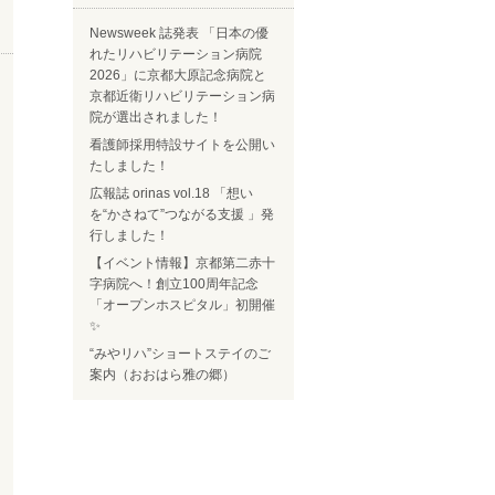
Newsweek 誌発表 「日本の優
れたリハビリテーション病院
2026」に京都大原記念病院と
京都近衛リハビリテーション病
院が選出されました！
看護師採用特設サイトを公開い
たしました！
広報誌 orinas vol.18 「想い
を“かさねて”つながる支援 」発
行しました！
【イベント情報】京都第二赤十
字病院へ！創立100周年記念
「オープンホスピタル」初開催
✨
“みやリハ”ショートステイのご
案内（おおはら雅の郷）