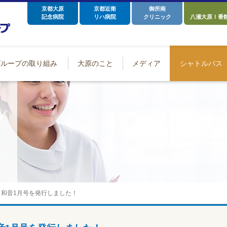
京都大原
京都近衛
御所南
記念病院
リハ病院
クリニック
八瀬大原Ⅰ番
グループの取り組み
大原のこと
メディア
シャトルバス
】和音1月号を発行しました！