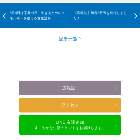
8月4日は栄養の日 生きるためのエ
【広報誌】和音8月号を発行しまし
ネルギーを整える食生活を
た！
記事一覧
広報誌
アクセス
LINE 友達追加
すこやかな生活のヒントをお届けします。