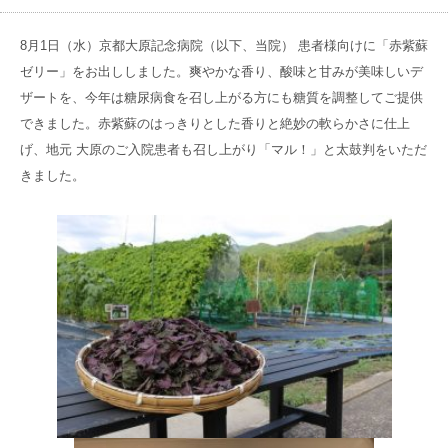
高齢者共生型まちづくり事業
SNS運用ポリシー
京都大原
記念病院
8月1日（水）京都大原記念病院（以下、当院） 患者様向けに「赤紫蘇
食へのこだわり
ゼリー」をお出ししました。爽やかな香り、酸味と甘みが美味しいデ
自宅で使える動画集
京都近衛
リハ病院
ザートを、今年は糖尿病食を召し上がる方にも糖質を調整してご提供
できました。赤紫蘇のはっきりとした香りと絶妙の軟らかさに仕上
八瀬大原Ⅰ番館
げ、地元 大原のご入院患者も召し上がり「マル！」と太鼓判をいただ
きました。
リクルート