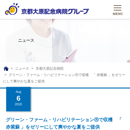
HOME
グループについて
ニュース
グループについて
グループの取り組み
組織概要
グループの取り組み
大原のこと
ニュース
京都大原記念病院
TOP
グリーン・ファーム・リハビリテーションⓇで収穫 「 赤紫蘇 」をゼリー
理事長挨拶
リハビリテーション
メディア
にして爽やかな夏をご提供
沿革ストーリー
訪問サービス
Aug
ニュース
シャトルバス
6
基本的マインド
通所サービス
広報誌
2018
お問い合わせ一覧
社会貢献活動
高齢者介護施設
メディア掲載一覧
グリーン・ファーム・リハビリテーションⓇで収穫 「
友達追加
高齢者住宅施設
赤紫蘇 」をゼリーにして爽やかな夏をご提供
公式SNS