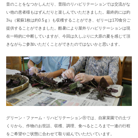
昔のことをなつかしんだり、普段のリハビリテーションでは交流がな
い他の患者様もはずんだりと楽しんでいただきました。最終的には約
3㎏（紫蘇1枚は約0.5ｇ）も収穫することができ、ゼリーは170食分ご
提供することができました。酷暑により屋外リハビリテーションは現
在一時的に中断していますが、今回は久しぶりに大原の夏を感じて頂
きながらご参加いただくことができたのではないかと思います。
グリーン・ファーム・リハビリテーションⓇでは、自家菜園での土づ
くりから、作物のお世話、収穫、調理、食べるところまで一連の行程
をご希望やご状態に合わせて取り組んでいただいています。