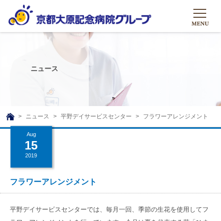
HOME
グループについて
ニュース
グループについて
グループの取り組み
組織概要
グループの取り組み
大原のこと
ニュース
平野デイサービスセンター
フラワーアレンジメント
TOP
理事長挨拶
リハビリテーション
Aug
メディア
15
沿革ストーリー
訪問サービス
2019
ニュース
シャトルバス
基本的マインド
通所サービス
広報誌
フラワーアレンジメント
お問い合わせ一覧
社会貢献活動
高齢者介護施設
メディア掲載一覧
友達追加
平野デイサービスセンターでは、毎月一回、季節の生花を使用してフ
高齢者住宅施設
公式SNS