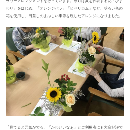
ラワーアレンジメントを行っています。今月は夏を代表する花「ひま
高齢者共生型まちづくり事業
わり」をはじめ、「オレンジバラ」「ヒベリカム」など、明るい色の
SNS運用ポリシー
京都大原
記念病院
花を使用し、日差しのまぶしい季節を現したアレンジになりました。
食へのこだわり
自宅で使える動画集
京都近衛
リハ病院
八瀬大原Ⅰ番館
リクルート
「見てると元気がでる」「かわいいなぁ」とご利用者にも大変好評で