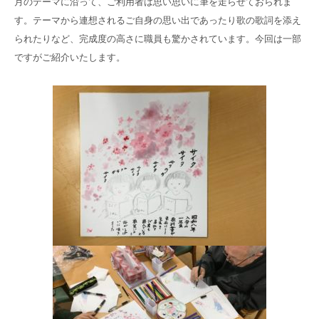
月のテーマに沿って、ご利用者は思い思いに筆を走らせておられま
高齢者共生型まちづくり事業
す。テーマから連想されるご自身の思い出であったり歌の歌詞を添え
SNS運用ポリシー
京都大原
記念病院
られたりなど、完成度の高さに職員も驚かされています。今回は一部
食へのこだわり
自宅で使える動画集
ですがご紹介いたします。
京都近衛
リハ病院
八瀬大原Ⅰ番館
リクルート