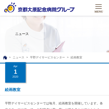
HOME
グループについて
ニュース
グループについて
グループの取り組み
組織概要
グループの取り組み
大原のこと
ニュース
平野デイサービスセンター
絵画教室
TOP
理事長挨拶
リハビリテーション
Apr
メディア
1
沿革ストーリー
訪問サービス
2020
ニュース
シャトルバス
基本的マインド
通所サービス
広報誌
絵画教室
お問い合わせ一覧
社会貢献活動
高齢者介護施設
メディア掲載一覧
友達追加
平野デイサービスセンターでは毎月、絵画教室を開催しています。各
高齢者住宅施設
公式SNS