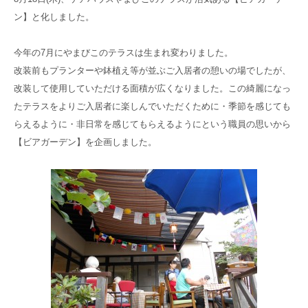
高齢者共生型まちづくり事業
ン】と化しました。
SNS運用ポリシー
京都大原
記念病院
食へのこだわり
自宅で使える動画集
今年の7月にやまびこのテラスは生まれ変わりました。
京都近衛
リハ病院
改装前もプランターや鉢植え等が並ぶご入居者の憩いの場でしたが、
改装して使用していただける面積が広くなりました。この綺麗になっ
八瀬大原Ⅰ番館
たテラスをよりご入居者に楽しんでいただくために・季節を感じても
らえるように・非日常を感じてもらえるようにという職員の思いから
リクルート
【ビアガーデン】を企画しました。