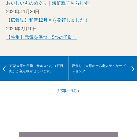
おいしいものめぐり｜海鮮親子ちらしずし
2020年11月30日
【広報誌】和音12月号を発行しました！
2020年2月10日
【特集】元気を保つ、5つの予防！
京都大原の四季、サルスベリ（百日
夏祭り 大原ホーム老人デイサービ
紅）が花を咲かせています。
スセンター
記事一覧