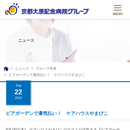
HOME
グループについて
ニュース
グループについて
グループの取り組み
組織概要
グループの取り組み
大原のこと
ニュース
グループ全体
TOP
ビアガーデンで暑気払い！ ケアハウスやまびこ
理事長挨拶
リハビリテーション
メディア
Aug
沿革ストーリー
訪問サービス
22
ニュース
シャトルバス
2016
基本的マインド
通所サービス
広報誌
お問い合わせ一覧
社会貢献活動
高齢者介護施設
ビアガーデンで暑気払い！ ケアハウスやまびこ
メディア掲載一覧
友達追加
高齢者住宅施設
公式SNS
8月18日(木)、ケアハウスやまびこのテラスが活気ある【ビアガーデ