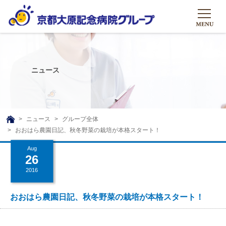
HOME
グループについて
ニュース
グループについて
グループの取り組み
組織概要
グループの取り組み
大原のこと
ニュース
グループ全体
TOP
おおはら農園日記、秋冬野菜の栽培が本格スタート！
理事長挨拶
リハビリテーション
メディア
Aug
沿革ストーリー
訪問サービス
26
ニュース
シャトルバス
2016
基本的マインド
通所サービス
広報誌
お問い合わせ一覧
社会貢献活動
高齢者介護施設
おおはら農園日記、秋冬野菜の栽培が本格スタート！
メディア掲載一覧
友達追加
高齢者住宅施設
公式SNS