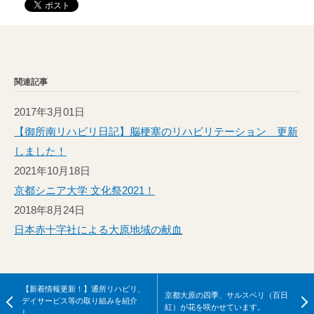
関連記事
2017年3月01日
【御所南リハビリ日記】脳梗塞のリハビリテーション 更新
しました！
2021年10月18日
京都シニア大学 文化祭2021！
2018年8月24日
日本赤十字社による大原地域の献血
【新着情報更新！】通所リハビリ、
京都大原の四季、サルスベリ（百日
デイサービス等の取り組みを紹介
紅）が花を咲かせています。
し…