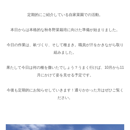
高齢者共生型まちづくり事業
SNS運用ポリシー
京都大原
記念病院
定期的にご紹介している自家菜園での活動。
食へのこだわり
自宅で使える動画集
京都近衛
リハ病院
本日からは本格的な秋冬野菜栽培に向けた準備が始まりました。
八瀬大原Ⅰ番館
今日の作業は、畝づくり、そして種まき。職員が汗をかきながら取り
組みました。
リクルート
果たして今日は何の種を撒いたでしょう？うまく行けば、10月から11
月にかけて姿を見せる予定です。
今後も定期的にお知らせしていきます！通りかかった方はぜひご覧く
ださい。