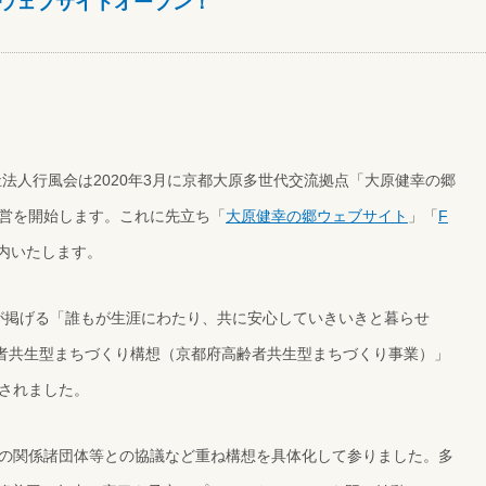
 ウェブサイトオープン！
法人行風会は2020年3月に京都大原多世代交流拠点「大原健幸の郷
営を開始します。これに先立ち「
大原健幸の郷ウェブサイト
」「
F
内いたします。
府が掲げる「誰もが生涯にわたり、共に安心していきいきと暮らせ
齢者共生型まちづくり構想（京都府高齢者共生型まちづくり事業）」
されました。
の関係諸団体等との協議など重ね構想を具体化して参りました。多