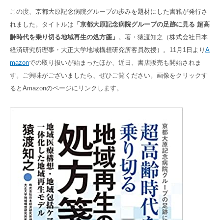
高齢者共生型まちづくり事業
この度、京都大原記念病院グループの歩みを題材にした書籍が発行さ
SNS運用ポリシー
京都大原
記念病院
れました。タイトルは
「京都大原記念病院グループの足跡に見る 超高
食へのこだわり
自宅で使える動画集
齢時代を乗り切る地域再生の処方箋」
。著・猿渡知之（株式会社日本
京都近衛
リハ病院
経済研究所理事・大正大学地域構想研究所客員教授）。11月1日より
A
mazon
での取り扱いが始まったほか、近日、書店販売も開始されま
八瀬大原Ⅰ番館
す。ご興味がございましたら、ぜひご覧ください。画像をクリックす
るとAmazonのページにリンクします。
リクルート