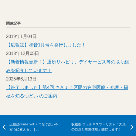
関連記事
2019年1月04日
【広報誌】和音1月号を発行しました！
2018年12月05日
【新着情報更新！】通所リハビリ、デイサービス等の取り組
みを紹介しています！
2025年6月13日
【終了しました】第4回 さきょう区民の在宅医療・介護・福
祉を知るつどい のご案内
広報誌orinas vol. 7 つなぐ想いを、
収穫型 ウェルネスツーリズム「大原
安心に変える。｜…
の自然と農業体験」開催します！