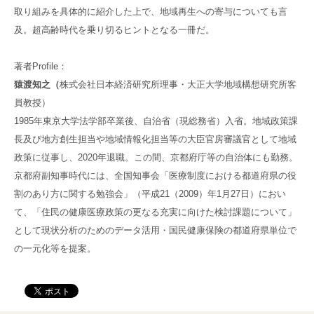
取り組みを具体的に紹介した上で、地域再生への寄与についても言
及。超高齢時代を乗り切るヒントとなる一冊だ。
著者Profile：
猿渡知之（
株式会社日本経済研究所理事・大正大学地域構想研究所客
員教授）
1985年東京大学法学部卒業後、自治省（現総務省）入省。地域政策課
長及び地方創生担当や地域情報化担当等の大臣官房審議官として地域
政策に従事し、2020年退職。この間、京都府庁等の自治体にも勤務。
京都府副知事時代には、全国知事会「医療制度における都道府県の役
割のあり方に関する勉強会」（平成21（2009）年1月27日）におい
て、「住民の健康医療政策の更なる充実に向けた検討課題について」
として現状分析のためのデータ活用・国民健康保険の都道府県単位で
の一元化等を提案。