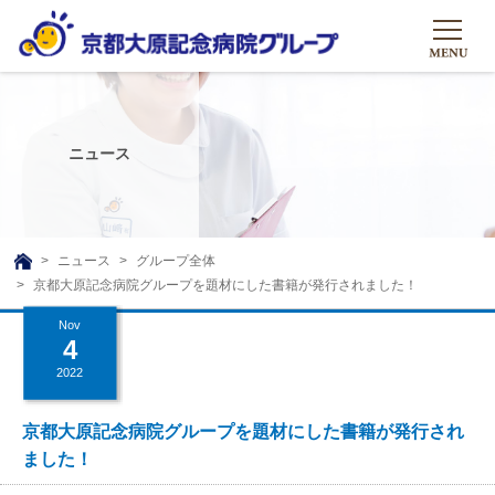
HOME
グループについて
ニュース
グループについて
グループの取り組み
組織概要
グループの取り組み
大原のこと
ニュース
グループ全体
TOP
京都大原記念病院グループを題材にした書籍が発行されました！
理事長挨拶
リハビリテーション
メディア
Nov
沿革ストーリー
訪問サービス
4
ニュース
シャトルバス
2022
基本的マインド
通所サービス
広報誌
お問い合わせ一覧
社会貢献活動
高齢者介護施設
京都大原記念病院グループを題材にした書籍が発行され
メディア掲載一覧
ました！
友達追加
高齢者住宅施設
公式SNS