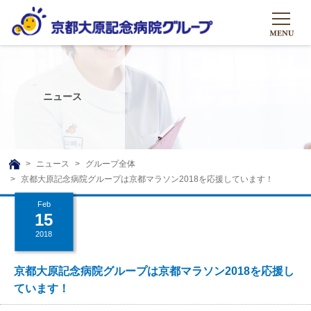
HOME
グループについて
ニュース
グループについて
グループの取り組み
組織概要
グループの取り組み
大原のこと
ニュース
グループ全体
TOP
京都大原記念病院グループは京都マラソン2018を応援しています！
理事長挨拶
リハビリテーション
メディア
Feb
沿革ストーリー
訪問サービス
15
ニュース
シャトルバス
2018
基本的マインド
通所サービス
広報誌
お問い合わせ一覧
社会貢献活動
高齢者介護施設
京都大原記念病院グループは京都マラソン2018を応援し
メディア掲載一覧
ています！
友達追加
高齢者住宅施設
公式SNS