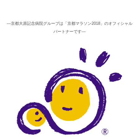
高齢者共生型まちづくり事業
SNS運用ポリシー
京都大原
記念病院
食へのこだわり
自宅で使える動画集
—京都大原記念病院グループは「京都マラソン2018」のオフィシャル
京都近衛
リハ病院
パートナーです—
八瀬大原Ⅰ番館
リクルート