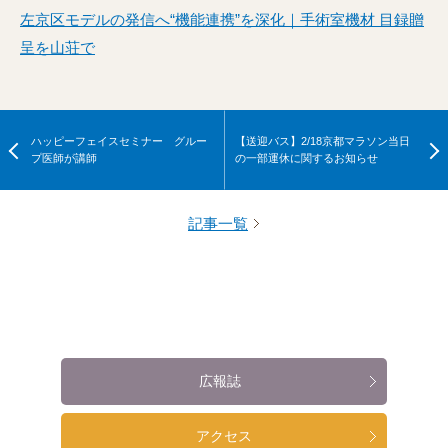
左京区モデルの発信へ“機能連携”を深化｜手術室機材 目録贈
呈を山荘で
ハッピーフェイスセミナー グルー
【送迎バス】2/18京都マラソン当日
プ医師が講師
の一部運休に関するお知らせ
記事一覧
広報誌
アクセス