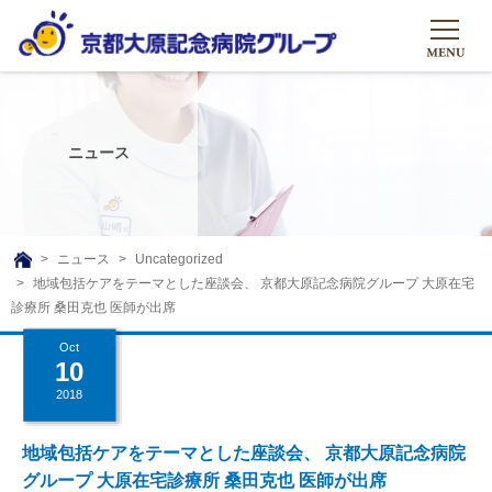
HOME
グループについて
ニュース
グループについて
グループの取り組み
組織概要
グループの取り組み
大原のこと
ニュース
Uncategorized
TOP
地域包括ケアをテーマとした座談会、 京都大原記念病院グループ 大原在宅
理事長挨拶
リハビリテーション
メディア
診療所 桑田克也 医師が出席
沿革ストーリー
訪問サービス
Oct
ニュース
シャトルバス
10
基本的マインド
通所サービス
広報誌
2018
お問い合わせ一覧
社会貢献活動
高齢者介護施設
メディア掲載一覧
地域包括ケアをテーマとした座談会、 京都大原記念病院
友達追加
高齢者住宅施設
グループ 大原在宅診療所 桑田克也 医師が出席
公式SNS