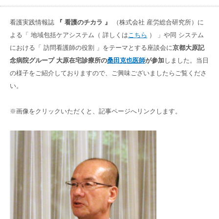
高齢者共生型まちづくり事業
SNS運用ポリシー
京都大原
記念病院
看護実践情報誌
『 看護のチカラ 』
（株式会社 産労総合研究所）に
食へのこだわり
よる「 地域包括ケアシステム（ 詳しくは
こちら
） 」や同 システム
自宅で使える動画集
京都近衛
リハ病院
における「 訪問看護師の役割 」をテーマとする座談会に
京都大原記
念病院グループ 大原在宅診療所の
桑田克也医師
が参加
しました。当日
八瀬大原Ⅰ番館
の様子をご紹介しておりますので、ご興味ございましたらご覧くださ
い。
リクルート
※画像をクリックいただくと、記事ページへリンクします。