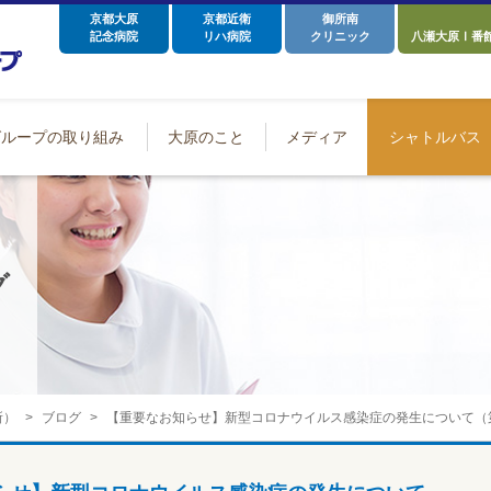
京都大原
京都近衛
御所南
記念病院
リハ病院
クリニック
八瀬大原Ⅰ番
グループの取り組み
大原のこと
メディア
シャトルバス
グ
所）
ブログ
【重要なお知らせ】新型コロナウイルス感染症の発生について（