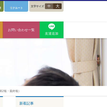
大
中
文字サイズ
館
リクルート
お問い合わせ一覧
友達追加
第2報・最終報）
新着記事