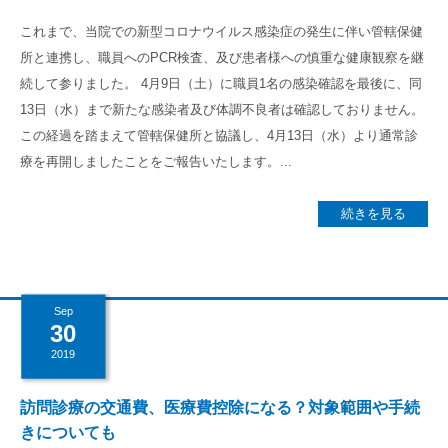
高齢者共生型まちづくり事業
これまで、当院での新型コロナウイルス感染症の発生に伴い管轄保健
SNS運用ポリシー
京都大原
記念病院
所と連携し、職員へのPCR検査、及び患者様への慎重な健康観察を継
食へのこだわり
自宅で使える動画集
続して参りました。 4月9日（土）に職員1名の感染確認を最後に、同
京都近衛
リハ病院
13日（水）まで新たな感染者及び体調不良者は確認しておりません。
この経過を踏まえて管轄保健所と協議し、4月13日（水）より通常診
八瀬大原Ⅰ番館
療を再開しましたことをご報告いたします。...
リクルート
続きを見る
Sep
30
2019
訪問診療の交通費、医療費控除になる？対象範囲や手続
きについても