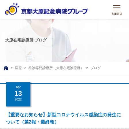
HOME
グループについて
大原在宅診療所 ブログ
グループについて
グループの取り組み
組織概要
グループの取り組み
大原のこと
医療
往診専門診療所（大原在宅診療所）
ブログ
TOP
理事長挨拶
リハビリテーション
メディア
沿革ストーリー
Apr
訪問サービス
13
ニュース
シャトルバス
基本的マインド
通所サービス
2022
広報誌
お問い合わせ一覧
社会貢献活動
高齢者介護施設
【重要なお知らせ】新型コロナウイルス感染症の発生に
メディア掲載一覧
友達追加
ついて（第2報・最終報）
高齢者住宅施設
公式SNS