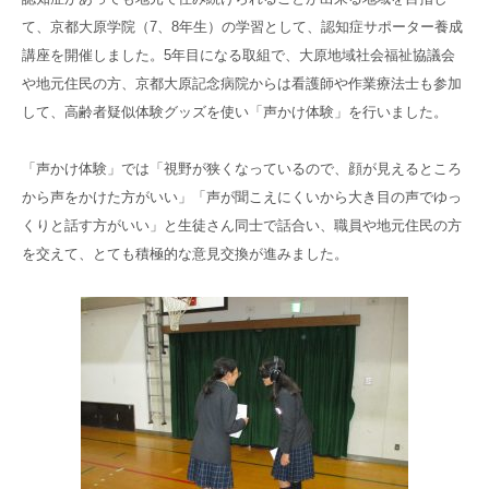
高齢者共生型まちづくり事業
て、京都大原学院（7、8年生）の学習として、認知症サポーター養成
SNS運用ポリシー
京都大原
記念病院
講座を開催しました。5年目になる取組で、大原地域社会福祉協議会
食へのこだわり
自宅で使える動画集
や地元住民の方、京都大原記念病院からは看護師や作業療法士も参加
京都近衛
リハ病院
して、高齢者疑似体験グッズを使い「声かけ体験」を行いました。
八瀬大原Ⅰ番館
「声かけ体験」では「視野が狭くなっているので、顔が見えるところ
から声をかけた方がいい」「声が聞こえにくいから大き目の声でゆっ
リクルート
くりと話す方がいい」と生徒さん同士で話合い、職員や地元住民の方
を交えて、とても積極的な意見交換が進みました。