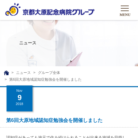
HOME
グループについて
ニュース
グループについて
グループの取り組み
組織概要
グループの取り組み
大原のこと
ニュース
グループ全体
TOP
第6回大原地域認知症勉強会を開催しました
理事長挨拶
リハビリテーション
メディア
Nov
沿革ストーリー
訪問サービス
9
ニュース
シャトルバス
2018
基本的マインド
通所サービス
広報誌
お問い合わせ一覧
社会貢献活動
高齢者介護施設
第6回大原地域認知症勉強会を開催しました
メディア掲載一覧
友達追加
高齢者住宅施設
公式SNS
認知症があっても地元で住み続けられることが出来る地域を目指し