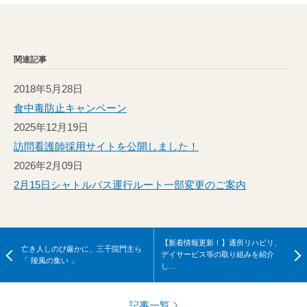
関連記事
2018年5月28日
食中毒防止キャンペーン
2025年12月19日
訪問看護師採用サイトを公開しました！
2026年2月09日
2月15日シャトルバス運行ルート一部変更のご案内
【新着情報更新！】通所リハビリ、
亡き人しのび厳かに、三千院門主ら
デイサービス等の取り組みを紹介
「 陵風の集い 」
し…
記事一覧