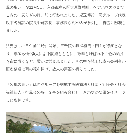
高齢者共生型まちづくり事業
風の集い」が11月5日、京都市左京区大原野村町、ケアハウスやまび
SNS運用ポリシー
京都大原
記念病院
こ内の「安らぎの碑」前で行われました。児玉博行・同グループ代表
食へのこだわり
自宅で使える動画集
以下各施設の院長や施設長、事務長ら約30人が参列し、御霊に献花し
京都近衛
リハ病院
ました。
八瀬大原Ⅰ番館
法要はこの日午前11時に開始。三千院の堀澤祖門・門主が導師とな
り、導師ら僧侶5人による読経とともに、散華と呼ばれる五色の紙片
リクルート
を宙に撒くなど、厳かに営まれました。その中を児玉代表ら参列者が
順次祭壇に菊の花を捧げ、故人の冥福を祈りました。
「陵風の集い」は同グループを構成する医療法人社団・行陵会と社会
福祉法人・行風会の各一文字を組み合わせ、さわやかな風をイメージ
した名称です。