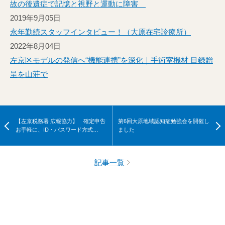
故の後遺症で記憶と視野と運動に障害
2019年9月05日
永年勤続スタッフインタビュー！（大原在宅診療所）
2022年8月04日
左京区モデルの発信へ“機能連携”を深化｜手術室機材 目録贈
呈を山荘で
【左京税務署 広報協力】 確定申告
第6回大原地域認知症勉強会を開催し
お手軽に、ID・パスワード方式…
ました
記事一覧