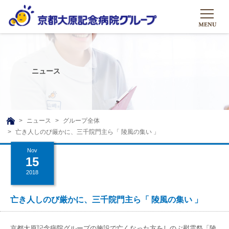
HOME
グループについて
ニュース
グループについて
グループの取り組み
組織概要
グループの取り組み
大原のこと
ニュース
グループ全体
TOP
亡き人しのび厳かに、三千院門主ら「 陵風の集い 」
理事長挨拶
リハビリテーション
メディア
Nov
沿革ストーリー
訪問サービス
15
ニュース
シャトルバス
2018
基本的マインド
通所サービス
広報誌
お問い合わせ一覧
社会貢献活動
高齢者介護施設
亡き人しのび厳かに、三千院門主ら「 陵風の集い 」
メディア掲載一覧
友達追加
高齢者住宅施設
公式SNS
京都大原記念病院グループの施設で亡くなった方をしのぶ慰霊祭「陵